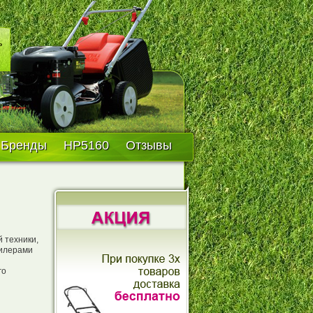
Бренды
HP5160
Отзывы
 техники,
дилерами
го