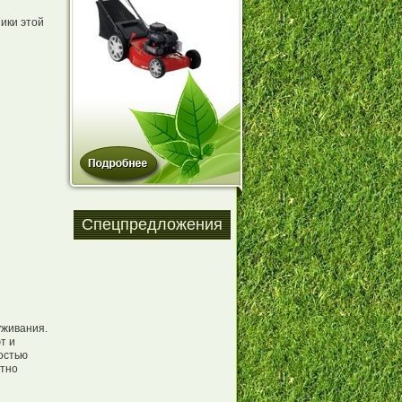
ики этой
Спецпредложения
уживания.
т и
ностью
ятно