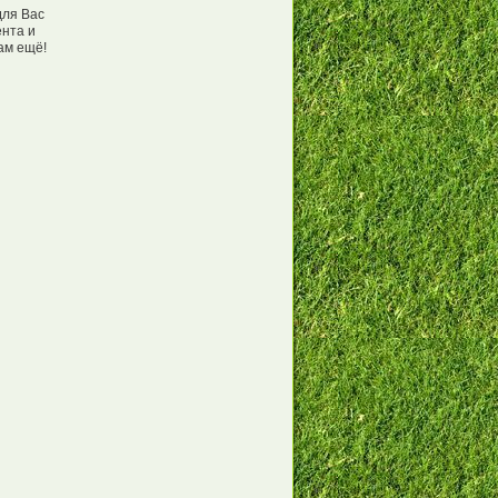
для Вас
ента и
ам ещё!