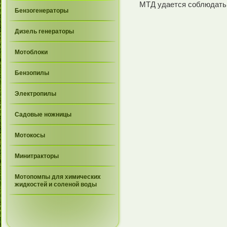
МТД удается соблюдать 
Бензогенераторы
Дизель генераторы
Мотоблоки
Бензопилы
Электропилы
Садовые ножницы
Мотокосы
Минитракторы
Мотопомпы для химических
жидкостей и соленой воды