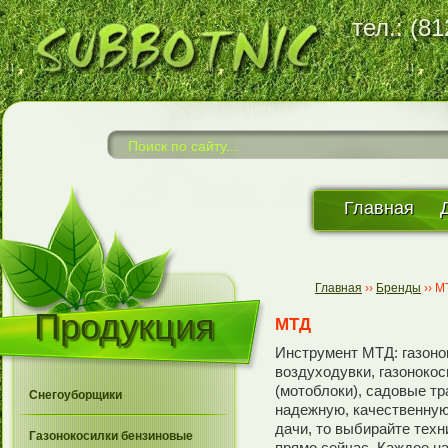
тел.: (8
Главная
Главная
››
Бренды
››
М
Продукция
МТД
Инструмент МТД: газоно
воздуходувки, газонокос
(мотоблоки), садовые т
Снегоуборщики
надежную, качественную
дачи, то выбирайте техн
Газонокосилки бензиновые
прямо сейчас. Каждое н