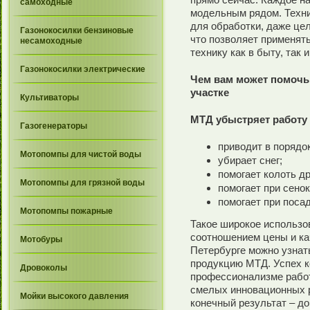
самоходные
модельным рядом. Техн
для обработки, даже це
Газонокосилки бензиновые
что позволяет применять
несамоходные
технику как в быту, так
Газонокосилки электрические
Чем вам может помочь
участке
Культиваторы
МТД убыстряет работу 
Газогенераторы
приводит в порядок
Мотопомпы для чистой воды
убирает снег;
помогает колоть др
Мотопомпы для грязной воды
помогает при сенок
помогает при посад
Мотопомпы пожарные
Такое широкое использ
соотношением цены и ка
Мотобуры
Петербурге можно узнать
продукцию МТД. Успех к
Дровоколы
профессионализме рабо
смелых инновационных 
Мойки высокого давления
конечный результат – до