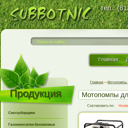
тел.: (8
Главная
Главная
››
Мотопомпы 
Продукция
Мотопомпы дл
Сортировать по:
Назв
Снегоуборщики
Газонокосилки бензиновые